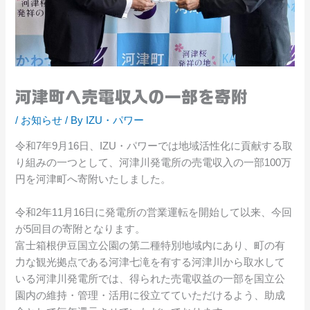
河津町へ売電収入の一部を寄附
/
お知らせ
/ By
IZU・パワー
令和7年9月16日、IZU・パワーでは地域活性化に貢献する取
り組みの一つとして、河津川発電所の売電収入の一部100万
円を河津町へ寄附いたしました。
令和2年11月16日に発電所の営業運転を開始して以来、今回
が5回目の寄附となります。
富士箱根伊豆国立公園の第二種特別地域内にあり、町の有
力な観光拠点である河津七滝を有する河津川から取水して
いる河津川発電所では、得られた売電収益の一部を国立公
園内の維持・管理・活用に役立てていただけるよう、助成