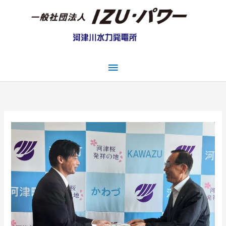
内
容
を
ス
キ
メ
ッ
プ
イ
ン
メ
ニ
ュ
ー